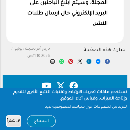
المجلة، وسيتم ابلاغ الباحثين على
البريد الإلكتروني حال ارسال طلبات
النشر
.
تاريخ آخر تحديث :
يوليو 1,
شارك هذه الصفحة
2026 11:10ص
نستخدم ملفات تعريف الارتباط وتقنيات التتبع الأخرى لتقديم
وإتاحة الميزات، وقياس أداء الموقع.
Copyright & Disclaimer
سياسة الخصوصية
Footer
Footer
لمزيد من المعلومات حول سياسة الخصوصية لدينا
شروط الاستخدام
عن المجلة
السماح
لا، شكراً
Copyright © 1960-2026 جامعة الملك سعود