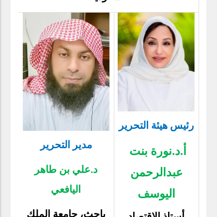
رئيس
هيئة التحرير
مدير التحرير
أ.د
.
نورة بنت
د.علي بن طاهر
عبدالرحمن
اليافعي
اليوسف
باحث، جامعة الملك
أستاذ الاقتصاد